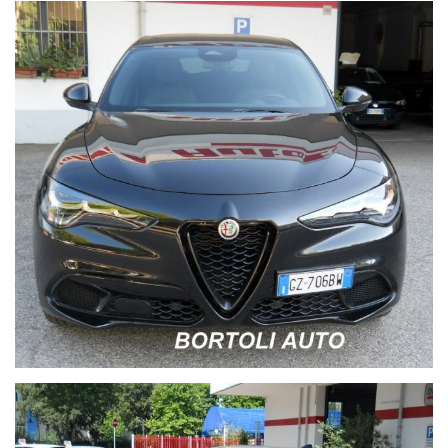
Finanziamenti personalizzati fino a 84 mesi e leasing per
aziende e ditte individuali.
Per maggiori informazioni e foto visiti il nostro sito
bortoliauto.it.
Le informazioni fornite degli accessori e foto sono
accurate,tuttavia potrebbero contenere delle imprecisioni
involontarie a causa della non uniformità dei dati pubblicati
dai diversi portali.
Pertanto la descrizione degli optional vettura presente in
questa pagina non ha valore contrattuale,ma solo informativo.