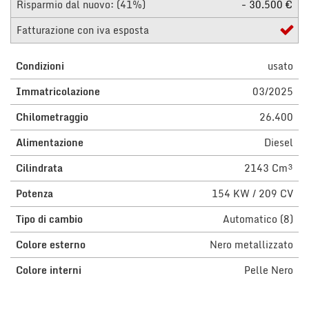
Risparmio dal nuovo: (41%)
- 30.500 €
questi
strumenti
Fatturazione con iva esposta
di
tracciamento
Condizioni
usato
si
rimanda
Immatricolazione
03/2025
alla
cookie
Chilometraggio
26.400
policy.
Puoi
Alimentazione
Diesel
rivedere
e
Cilindrata
2143 Cm³
modificare
le
Potenza
154 KW / 209 CV
tue
Tipo di cambio
Automatico (8)
scelte
in
Colore esterno
Nero metallizzato
qualsiasi
momento.
Colore interni
Pelle Nero