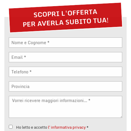
tta
i
SCOPRI L'OFFERTA
PER AVERLA SUBITO TUA!
mpre
Cookie necessari
litato
Cookie delle preferenze
Cookie per il miglioramento dell'esperienza utente
Cookie analitici
Cookie di marketing
Leggi
la
cookie
policy
Ho letto e accetto
l'informativa privacy
*