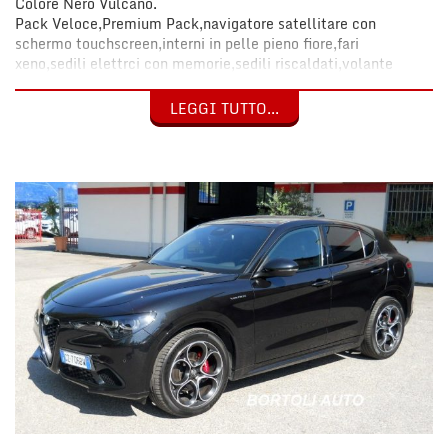
Colore Nero Vulcano.
Pack Veloce,Premium Pack,navigatore satellitare con
schermo touchscreen,interni in pelle pieno fiore,fari
xeno,sedili elettrci con memorie,sedili riscaldati,volante
riscaldato, trazione integrale Q4,ruote in lega 20" diamantati
bruniti,pinze freno di colore rosso,Apple/Android Car
LEGGI TUTTO...
Play,Wireless Charging Pad, cruise control
adattativo,bluetooth,ingresso aux e quadruplo usb,comandi
radio e telefono al volante,telecamera posteriore,sensori di
parcheggio anteriori e posteriori,avviso superamento corsia e
distanza, hands free,autoradio Dab,sedili posteriori
abbattibili,specchio interno elettrocromatico.
Prima della consegna verrà eseguito un tagliando completo di
meccanica.
Vettura ufficiale Alfa Romeo Italia.
Chilometraggio certificato.
Igienizzazione degli interni e lucidatura dell’esterno eseguita
dalla nostra carrozzeria.
Garanzia Alfa Romeo Italia fino a Marzo 2027, piu' 12 mesi,
estendibile fino a 5 anni.
Euro 6d-TEMP.
Possibilità di permuta.
Prezzo IVA compresa.