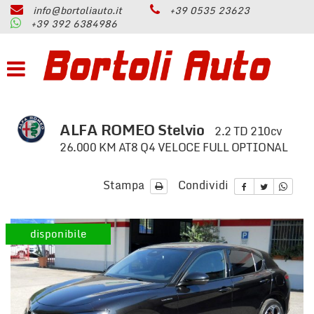
info@bortoliauto.it
+39 0535 23623
HOME
+39 392 6384986
Le
tue
preferenze
AZIENDA
di
consenso
PARCO AUTO
Il
seguente
ALFA ROMEO Stelvio
2.2 TD 210cv
pannello
PERMUTA
26.000 KM AT8 Q4 VELOCE FULL OPTIONAL
ti
consente
di
Stampa
Condividi
ASSISTENZA
esprimere
le
tue
SERVIZI
disponibile
preferenze
di
consenso
CONTATTI
alle
tecnologie
di
RECENSIONI