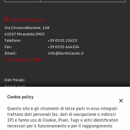
Sede di Mirandola
Via Circonvallazione, 148
41037 Mirandola (MO)
Telefono:
+39 0535 23623
Fax:
+39 0535 664334
Email:
info@bortoliauto.it
Indicazioni stradali
Dati fiscali:
Bortoli Auto
Via Circonvallazione, 148, Mirandola (MO)
Cookie policy
C.F/P.IVA:
02176600365
Registro delle imprese:
MO
Questo sito e gli strumenti di terze parti in esso integrati
trattano dati personali (es. dati di navigazione o indirizzi
IP) e fanno uso di Cookie, Pixel, Tags o altri identificatori
necessari per il funzionamento e per il raggiungimento