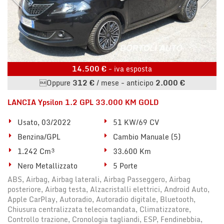
14.500 €
- iva esposta
Oppure
312 €
/ mese
-
anticipo
2.000 €
LANCIA Ypsilon 1.2 GPL 33.000 KM GOLD
Usato, 03/2022
51 KW/69 CV
Benzina/GPL
Cambio Manuale (5)
1.242 Cm³
33.600 Km
Nero Metallizzato
5 Porte
ABS, Airbag, Airbag laterali, Airbag Passeggero, Airbag
posteriore, Airbag testa, Alzacristalli elettrici, Android Auto,
Apple CarPlay, Autoradio, Autoradio digitale, Bluetooth,
Chiusura centralizzata telecomandata, Climatizzatore,
Controllo trazione, Cronologia tagliandi, ESP, Fendinebbia,