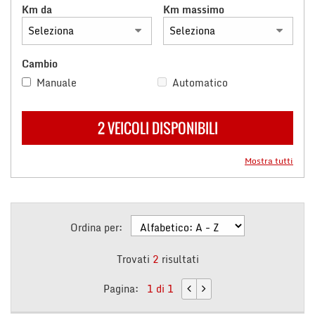
Km da
Km massimo
questi
strumenti
di
tracciamento
Cambio
si
Manuale
Automatico
rimanda
alla
cookie
policy.
2 VEICOLI DISPONIBILI
Puoi
rivedere
Mostra tutti
e
modificare
le
tue
scelte
Ordina per:
in
qualsiasi
Trovati
2
risultati
momento.
Pagina:
1 di 1