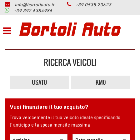
info@bortoliauto.it
+39 0535 23623
HOME
+39 392 6384986
Le
tue
preferenze
AZIENDA
di
consenso
PARCO AUTO
Il
seguente
RICERCA VEICOLI
pannello
PERMUTA
ti
consente
di
USATO
KM0
ASSISTENZA
esprimere
le
tue
SERVIZI
preferenze
Vuoi finanziare il tuo acquisto?
di
consenso
Trova velocemente il tuo veicolo ideale specificando
CONTATTI
alle
l'anticipo e la spesa mensile massima
tecnologie
di
RECENSIONI