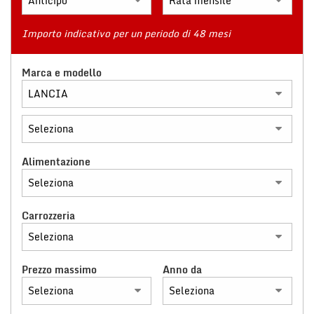
tracciamento
che
adottiamo
Importo indicativo per un periodo di 48 mesi
NEWS
per
offrire
Marca e modello
le
RICONOSCIMENTI
funzionalità
e
svolgere
NEWS
le
attività
di
AREA COMMERCIANTI
Alimentazione
seguito
descritte.
Per
ottenere
Carrozzeria
maggiori
informazioni
sull'utilità
Prezzo massimo
Anno da
e
sul
funzionamento
di