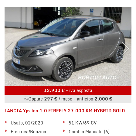
tta
i
mpre
Cookie necessari
litato
Cookie delle preferenze
Cookie per il miglioramento dell'esperienza utente
Cookie analitici
Cookie di marketing
13.900 €
- iva esposta
Oppure
297 €
/ mese
-
anticipo
2.000 €
Leggi
LANCIA Ypsilon 1.0 FIREFLY 27.000 KM HYBRID GOLD
la
cookie
Usato, 02/2023
51 KW/69 CV
policy
Elettrica/Benzina
Cambio Manuale (6)