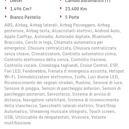
Diesel
Cambio Automatico (7)
Salva
1.496 Cm³
23.400 Km
le
impostazioni
Bianco Pastello
5 Porte
ABS, Airbag, Airbag laterali, Airbag Passeggero, Airbag
posteriore, Airbag testa, Alzacristalli elettrici, Android Auto,
Apple CarPlay, Autoradio, Autoradio digitale, Bluetooth,
Bracciolo, Cerchi in lega, Chiamata automatica per
emergenze, Chiusura centralizzata, Chiusura centralizzata
senza chiave, Climatizzatore, Controllo automatico clima,
Controllo elettronico della corsia, Controllo trazione,
Controllo vocale, Cronologia tagliandi, Cruise Control, ESP,
Fari LED, Fendinebbia, Frenata d'emergenza assistita, Hotspot
Wi-Fi, Immobilizzatore elettronico, Isofix, Luci diurne LED,
Riconoscimento dei segnali stradali, Ruotino, Sensore di luce,
Sensore di pioggia, Sensori di parcheggio anteriori, Sensori di
parcheggio posteriori, Servosterzo, Sistema di avviso di
distanza, Navigatore satellitare, Sistema di riconoscimento
della stanchezza, Specchietti laterali elettrici, Start/Stop
Automatico, Streaming musicale integrato, Touch screen,
USB, Utilizzabile da neopatentati, Vivavoce, Volante
multifunzione