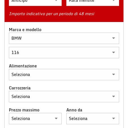
tracciamento
che
adottiamo
Importo indicativo per un periodo di 48 mesi
NEWS
per
offrire
Marca e modello
le
RICONOSCIMENTI
funzionalità
e
svolgere
NEWS
le
attività
di
AREA COMMERCIANTI
Alimentazione
seguito
descritte.
Per
ottenere
Carrozzeria
maggiori
informazioni
sull'utilità
Prezzo massimo
Anno da
e
sul
funzionamento
di