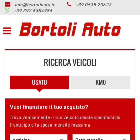
info@bortoliauto.it
+39 0535 23623
HOME
+39 392 6384986
Le
tue
preferenze
AZIENDA
di
consenso
PARCO AUTO
Il
seguente
RICERCA VEICOLI
pannello
PERMUTA
ti
consente
di
USATO
KM0
ASSISTENZA
esprimere
le
tue
SERVIZI
preferenze
Vuoi finanziare il tuo acquisto?
di
consenso
Trova velocemente il tuo veicolo ideale specificando
CONTATTI
alle
l'anticipo e la spesa mensile massima
tecnologie
di
RECENSIONI