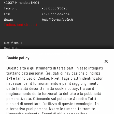
41037 Mirandola (MO)
Telefono:
+39 0535 23623
Fax:
+39 0535 664334
Email:
info@bortoliauto.it
Indicazioni stradali
Dati fiscali:
Bortoli Auto
Via Circonvallazione, 148, Mirandola (MO)
Cookie policy
C.F/P.IVA:
02176600365
Registro delle imprese:
MO
Questo sito e gli strumenti di terze parti in esso integrati
trattano dati personali (es. dati di navigazione o indirizzi
IP) e fanno uso di Cookie, Pixel, Tags o altri identificatori
necessari per il funzionamento e per il raggiungimento
delle finalità descritte nella cookie policy, tra cui il
miglioramento delle funzionalità del sito e la pubblicità
personalizzata. Cliccando sul pulsante Accetta Tutti
dichiari di accettare l'utilizzo di queste tecnologie. In
alternativa puoi personalizzare le tue scelte tramite
l'apposito pulsante. Scopri di più e personalizza.