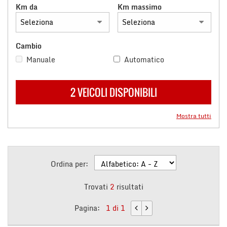
Km da
Km massimo
questi
strumenti
di
tracciamento
Cambio
si
Manuale
Automatico
rimanda
alla
cookie
policy.
2 VEICOLI DISPONIBILI
Puoi
rivedere
Mostra tutti
e
modificare
le
tue
scelte
Ordina per:
in
qualsiasi
Trovati
2
risultati
momento.
Pagina:
1 di 1