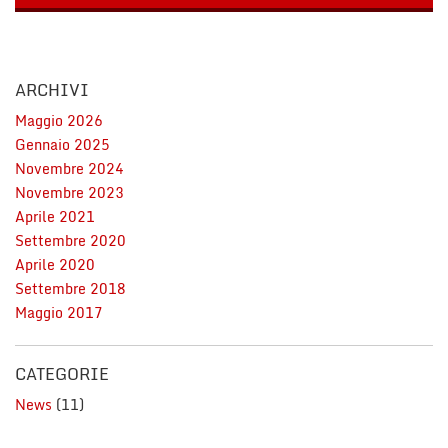
tracciamento
che
adottiamo
NEWS
per
offrire
ARCHIVI
le
RICONOSCIMENTI
Maggio 2026
funzionalità
Gennaio 2025
e
svolgere
Novembre 2024
NEWS
le
Novembre 2023
attività
Aprile 2021
di
AREA COMMERCIANTI
Settembre 2020
seguito
Aprile 2020
descritte.
Per
Settembre 2018
ottenere
Maggio 2017
maggiori
informazioni
sull'utilità
CATEGORIE
e
News
(11)
sul
funzionamento
di