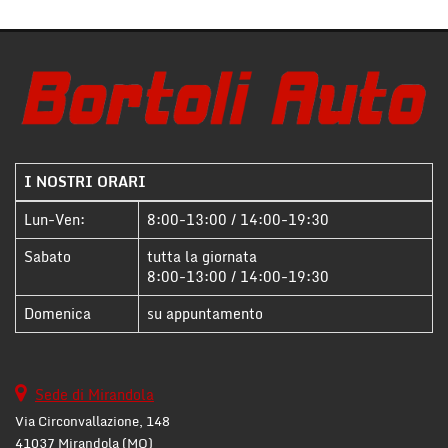
questi
strumenti
di
tracciamento
si
rimanda
alla
cookie
policy.
I NOSTRI ORARI
Puoi
rivedere
Lun-Ven:
8:00-13:00 / 14:00-19:30
e
Sabato
tutta la giornata
modificare
8:00-13:00 / 14:00-19:30
le
tue
Domenica
su appuntamento
scelte
in
qualsiasi
momento.
Sede di Mirandola
Via Circonvallazione, 148
41037 Mirandola (MO)