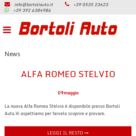
info@bortoliauto.it
+39 0535 23623
HOME
+39 392 6384986
Le
tue
preferenze
AZIENDA
di
consenso
PARCO AUTO
Il
News
seguente
pannello
PERMUTA
ti
ALFA ROMEO STELVIO
consente
di
ASSISTENZA
esprimere
le
09
maggio
tue
SERVIZI
preferenze
La nuova Alfa Romeo Stelvio è disponibile presso Bortoli
di
Auto.Vi aspettiamo per farvela scoprire e provare.
consenso
CONTATTI
alle
tecnologie
di
LEGGI IL RESTO
RECENSIONI