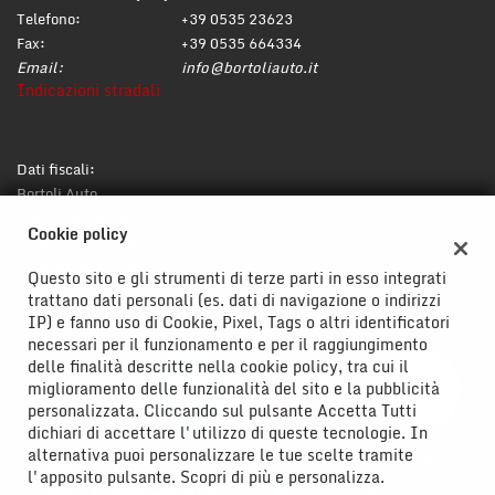
tta
Telefono:
+39 0535 23623
i
Fax:
+39 0535 664334
Email:
info@bortoliauto.it
Indicazioni stradali
mpre
Cookie necessari
litato
Cookie delle preferenze
Dati fiscali:
Bortoli Auto
Cookie per il miglioramento dell'esperienza utente
Via Circonvallazione, 148, Mirandola (MO)
Cookie policy
C.F/P.IVA:
02176600365
Registro delle imprese:
MO
Cookie analitici
Questo sito e gli strumenti di terze parti in esso integrati
trattano dati personali (es. dati di navigazione o indirizzi
IP) e fanno uso di Cookie, Pixel, Tags o altri identificatori
Cookie di marketing
necessari per il funzionamento e per il raggiungimento
delle finalità descritte nella cookie policy, tra cui il
miglioramento delle funzionalità del sito e la pubblicità
Leggi
personalizzata. Cliccando sul pulsante Accetta Tutti
la
dichiari di accettare l'utilizzo di queste tecnologie. In
cookie
alternativa puoi personalizzare le tue scelte tramite
policy
l'apposito pulsante. Scopri di più e personalizza.