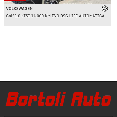
tracciamento
che
VOLKSWAGEN
adottiamo
NEWS
Golf 1.0 eTSI 14.000 KM EVO DSG LIFE AUTOMATICA
per
offrire
le
RICONOSCIMENTI
funzionalità
e
svolgere
NEWS
le
attività
di
AREA COMMERCIANTI
seguito
descritte.
Per
ottenere
maggiori
informazioni
sull'utilità
e
sul
funzionamento
di