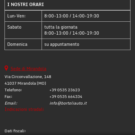
I NOSTRI ORARI
questi
strumenti
Lun-Ven:
8:00-13:00 / 14:00-19:30
di
tracciamento
Sabato
tutta la giornata
si
8:00-13:00 / 14:00-19:30
rimanda
alla
Domenica
su appuntamento
cookie
policy.
Puoi
rivedere
Sede di Mirandola
e
Via Circonvallazione, 148
modificare
41037 Mirandola (MO)
le
Telefono:
+39 0535 23623
tue
scelte
Fax:
+39 0535 664334
in
Email:
info@bortoliauto.it
qualsiasi
Indicazioni stradali
momento.
Dati fiscali: