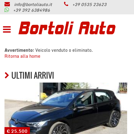
info@bortoliauto.it
+39 0535 23623
HOME
+39 392 6384986
Le
tue
preferenze
AZIENDA
di
consenso
PARCO AUTO
Il
Avvertimento:
Veicolo venduto o eliminato.
seguente
Ritorna alla home
pannello
PERMUTA
ti
consente
ULTIMI ARRIVI
di
ASSISTENZA
esprimere
le
tue
SERVIZI
preferenze
di
consenso
CONTATTI
alle
tecnologie
di
€ 25.500
RECENSIONI