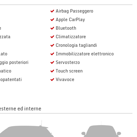
Airbag Passeggero
Apple CarPlay
e
Bluetooth
zzata
Climatizzatore
Cronologia tagliandi
lato
Immobilizzatore elettronico
gio posteriori
Servosterzo
atico
Touch screen
eopatentati
Vivavoce
sterne ed interne