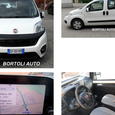
.
o accurate,tuttavia potrebbero contenere delle imprecisioni involont
ta pagina non ha valore contrattuale, ma solo informativo.