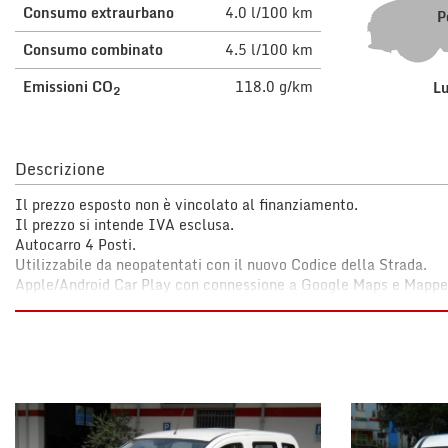
tta
Consumo extraurbano
4.0 l/100 km
P
i
Consumo combinato
4.5 l/100 km
Emissioni CO
118.0 g/km
L
2
mpre
Cookie necessari
litato
Cookie delle preferenze
Descrizione
Il prezzo esposto non è vincolato al finanziamento.
Cookie per il miglioramento dell'esperienza utente
Il prezzo si intende IVA esclusa.
Autocarro 4 Posti.
Cookie analitici
Utilizzabile da neopatentati con il nuovo Codice della Strada.
Apple/Android Car Play con connessione a Google Maps e Mappe, c
Prima della consegna verrà eseguito un tagliando completo di m
Cookie di marketing
Vettura ufficiale Fiat Italia.
Chilometraggio certificato.
Igienizzazione degli interni e lucidatura dell'esterno eseguita da
Garanzia 12 mesi,estendibile fino a 5 anni.
Euro 6d-TEMP.
Possibilità di permuta.
Finanziamenti personalizzati fino a 84 mesi e leasing per aziende 