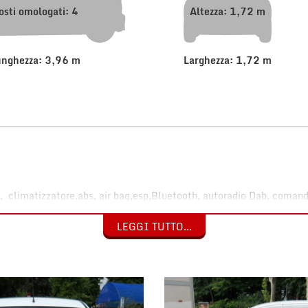
osti omologati: 4
Altezza: 1,72 m
unghezza: 3,96 m
Larghezza: 1,72 m
limatizzatore,abs, air bag,esp,Bluetooth, autoradio Dab, comandi r
eccanica.
LEGGI TUTTO...
lla nostra carrozzeria.
e ditte individuali.