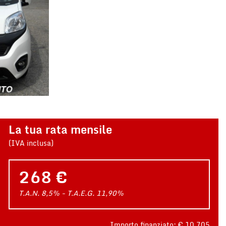
La tua rata mensile
(IVA inclusa)
268 €
T.A.N. 8,5% - T.A.E.G.
11,90
%
Importo finanziato: €
10.705