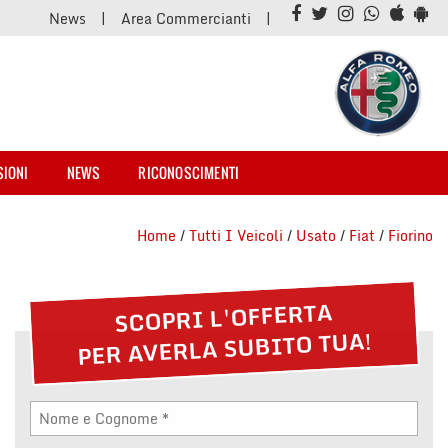
News
Area Commercianti
SIONI
NEWS
RICONOSCIMENTI
Home
/
Tutti I Veicoli
/
Usato
/
Fiat
/
Fiorino
SCOPRI L'OFFERTA
PER AVERLA SUBITO TUA!