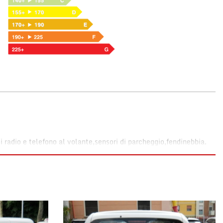
adio e telefono al volante,sensori di parcheggio,fendinebbia.