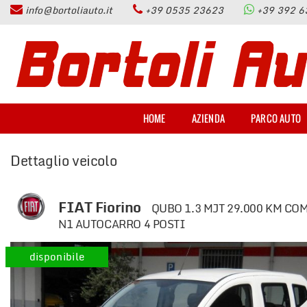
info@bortoliauto.it
+39 0535 23623
+39 392 
HOME
Le
tue
preferenze
AZIENDA
di
consenso
PARCO AUTO
Il
HOME
AZIENDA
PARCO AUTO
seguente
pannello
PERMUTA
ti
Dettaglio veicolo
consente
di
ASSISTENZA
esprimere
le
FIAT Fiorino
QUBO 1.3 MJT 29.000 KM CO
tue
SERVIZI
N1 AUTOCARRO 4 POSTI
preferenze
di
disponibile
consenso
CONTATTI
alle
tecnologie
di
RECENSIONI