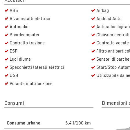
Accessori
questi
ABS
Airbag
strumenti
di
Alzacristalli elettrici
Android Auto
tracciamento
Autoradio
Autoradio digital
si
rimanda
Boardcomputer
Chiusura centrali
alla
Controllo trazione
Controllo vocale
cookie
ESP
Filtro antipartico
policy.
Puoi
Luci diurne
Sensori di parcheg
rivedere
Specchietti laterali elettrici
Start/Stop Autom
e
modificare
USB
Utilizzabile da n
le
Volante multifunzione
tue
scelte
in
Consumi
Dimensioni e
qualsiasi
momento.
Consumo urbano
5.4 l/100 km