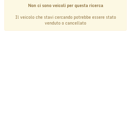
tta
Non ci sono veicoli per questa ricerca
i
Il veicolo che stavi cercando potrebbe essere stato
venduto o cancellato
mpre
Cookie necessari
litato
Cookie delle preferenze
Cookie per il miglioramento dell'esperienza utente
Cookie analitici
Cookie di marketing
Leggi
la
cookie
policy