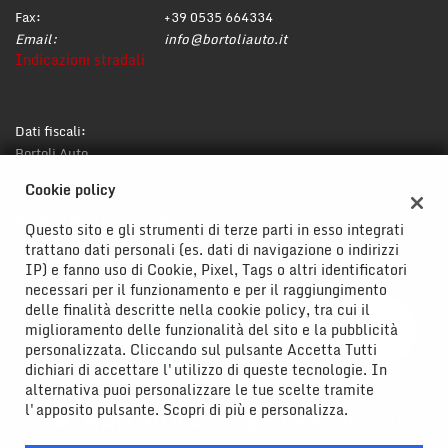
Fax:
+39 0535 664334
Email:
info@bortoliauto.it
Indicazioni stradali
Dati fiscali:
Bortoli Auto
Via Circonvallazione, 148, Mirandola (MO)
Cookie policy
C.F/P.IVA:
02176600365
Registro delle imprese:
MO
Questo sito e gli strumenti di terze parti in esso integrati
trattano dati personali (es. dati di navigazione o indirizzi
IP) e fanno uso di Cookie, Pixel, Tags o altri identificatori
necessari per il funzionamento e per il raggiungimento
delle finalità descritte nella cookie policy, tra cui il
miglioramento delle funzionalità del sito e la pubblicità
personalizzata. Cliccando sul pulsante Accetta Tutti
dichiari di accettare l'utilizzo di queste tecnologie. In
alternativa puoi personalizzare le tue scelte tramite
l'apposito pulsante. Scopri di più e personalizza.