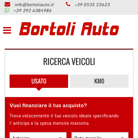
info@bortoliauto.it
+39 0535 23623
HOME
+39 392 6384986
Le
tue
preferenze
AZIENDA
di
consenso
PARCO AUTO
Il
seguente
RICERCA VEICOLI
pannello
PERMUTA
ti
consente
di
USATO
KM0
ASSISTENZA
esprimere
le
tue
SERVIZI
preferenze
Vuoi finanziare il tuo acquisto?
di
consenso
Trova velocemente il tuo veicolo ideale specificando
CONTATTI
alle
l'anticipo e la spesa mensile massima
tecnologie
di
RECENSIONI