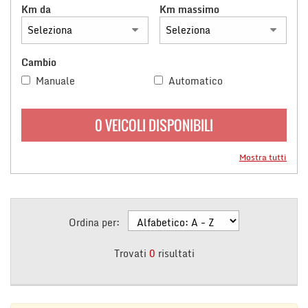
Km da
Km massimo
questi
strumenti
di
tracciamento
Cambio
si
Manuale
Automatico
rimanda
alla
cookie
policy.
0 VEICOLI DISPONIBILI
Puoi
rivedere
Mostra tutti
e
modificare
le
tue
scelte
Ordina per:
in
qualsiasi
Trovati
0
risultati
momento.