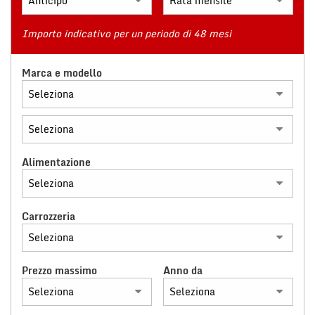
tracciamento
che
adottiamo
Importo indicativo per un periodo di 48 mesi
NEWS
per
offrire
Marca e modello
le
RICONOSCIMENTI
funzionalità
e
svolgere
NEWS
le
attività
di
AREA COMMERCIANTI
Alimentazione
seguito
descritte.
Per
ottenere
Carrozzeria
maggiori
informazioni
sull'utilità
Prezzo massimo
Anno da
e
sul
funzionamento
di